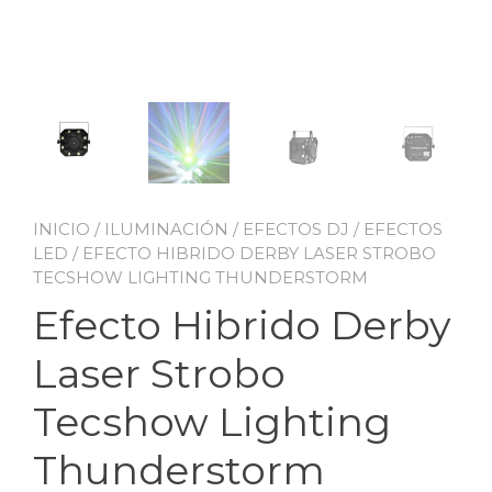
INICIO
/
ILUMINACIÓN
/
EFECTOS DJ
/
EFECTOS
LED
/ EFECTO HIBRIDO DERBY LASER STROBO
TECSHOW LIGHTING THUNDERSTORM
Efecto Hibrido Derby
Laser Strobo
Tecshow Lighting
Thunderstorm