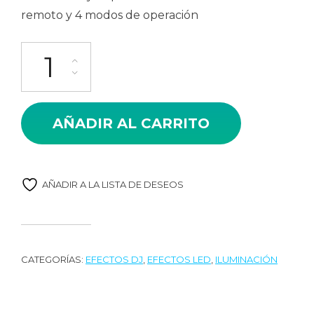
remoto y 4 modos de operación
Efecto Derby Compacto Tecshow Derby Lite cantidad
AÑADIR AL CARRITO
AÑADIR A LA LISTA DE DESEOS
CATEGORÍAS:
EFECTOS DJ
,
EFECTOS LED
,
ILUMINACIÓN