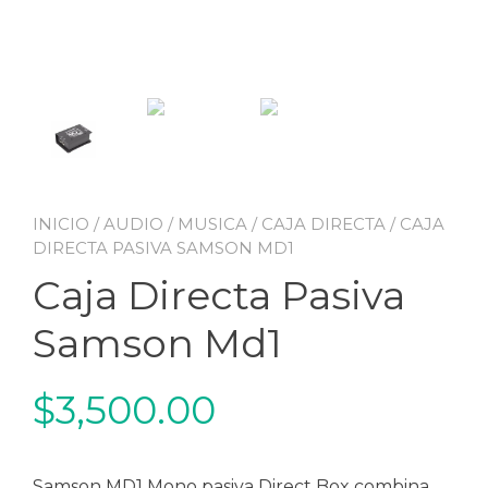
INICIO
/
AUDIO
/
MUSICA
/
CAJA DIRECTA
/ CAJA
DIRECTA PASIVA SAMSON MD1
Caja Directa Pasiva
Samson Md1
$
3,500.00
Samson MD1 Mono pasiva Direct Box combina