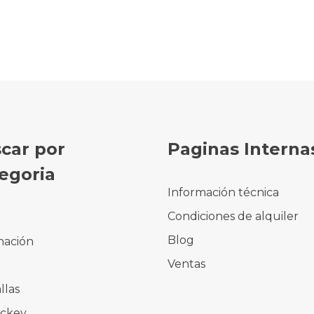
car por
Paginas Interna
egoria
Información técnica
Condiciones de alquiler
o
Blog
nación
Ventas
e
llas
ockey