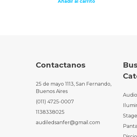
Añadir al carrito
Contactanos
Bus
Cat
25 de mayo 1113, San Fernando,
Buenos Aires
Audi
(011) 4725-0007
Ilumi
1138338025
Stag
audiledsanfer@gmail.com
Panta
Discj