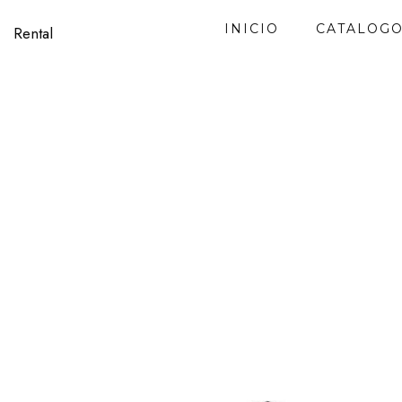
Ir
INICIO
CATALOG
al
Rental
contenido