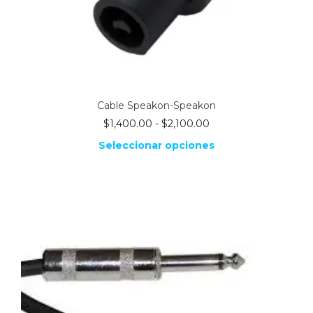
Cable Speakon-Speakon
Rango
$
1,400.00
-
$
2,100.00
de
Seleccionar opciones
precios:
desde
Este
$1,400.00
producto
tiene
hasta
múltiples
$2,100.00
variantes.
Las
opciones
se
pueden
elegir
en