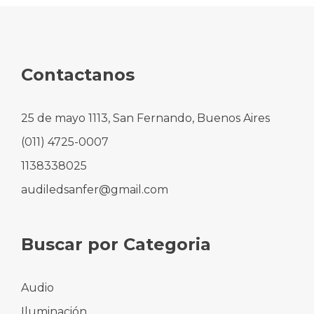
opciones
se
pueden
elegir
en
Contactanos
la
página
de
producto
25 de mayo 1113, San Fernando, Buenos Aires
(011) 4725-0007
1138338025
audiledsanfer@gmail.com
Buscar por Categoria
Audio
Iluminación