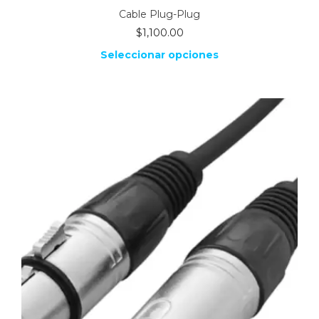
Cable Plug-Plug
$
1,100.00
Seleccionar opciones
Este
producto
tiene
múltiples
variantes.
Las
opciones
se
pueden
elegir
en
la
página
de
producto