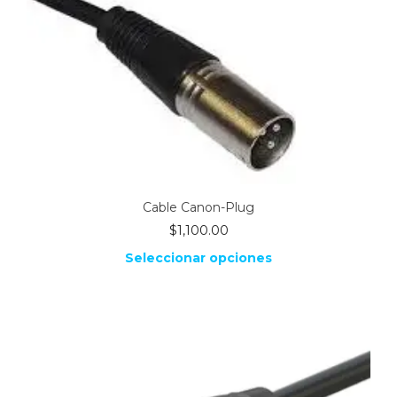
la
página
de
producto
Cable Canon-Plug
$
1,100.00
Seleccionar opciones
Este
producto
tiene
múltiples
variantes.
Las
opciones