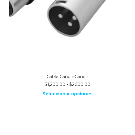
Cable Canon-Canon
Rango
$
1,200.00
-
$
2,500.00
de
Seleccionar opciones
precios:
desde
Este
$1,200.00
producto
tiene
hasta
múltiples
$2,500.00
variantes.
Las