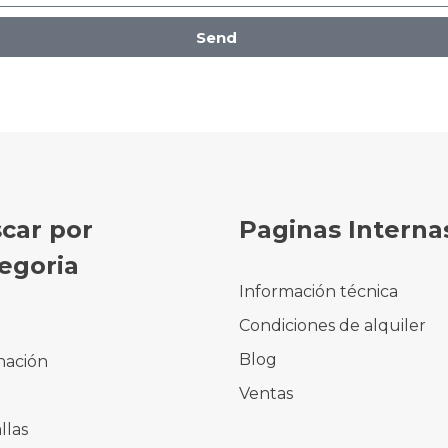
Send
car por
Paginas Interna
egoria
Información técnica
Condiciones de alquiler
o
Blog
nación
Ventas
e
llas