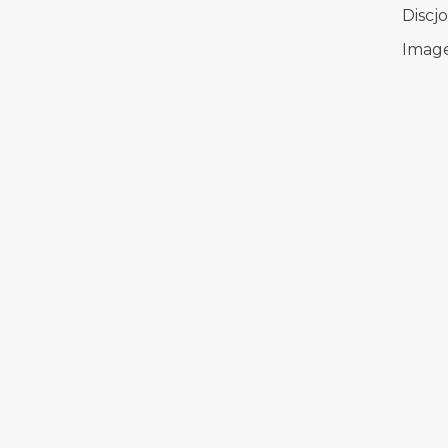
Discj
Image