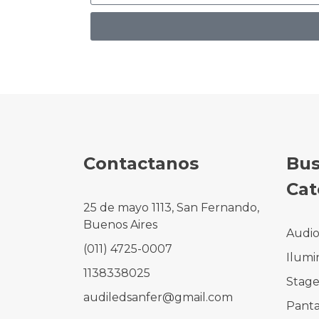
Contactanos
Bus
Cat
25 de mayo 1113, San Fernando,
Buenos Aires
Audi
(011) 4725-0007
Ilumi
1138338025
Stag
audiledsanfer@gmail.com
Panta