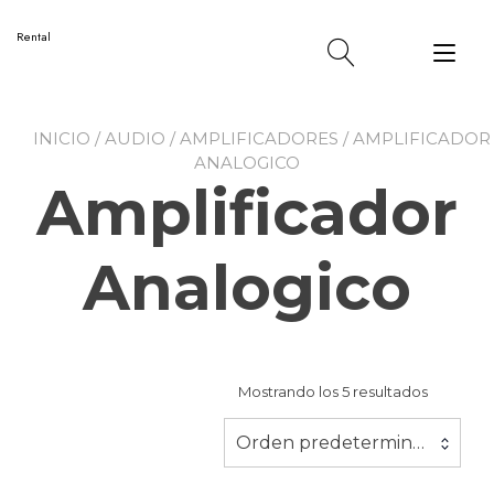
Ir
al
Rental
Alt
contenido
nav
INICIO
/
AUDIO
/
AMPLIFICADORES
/ AMPLIFICADOR
ANALOGICO
Amplificador
Analogico
Mostrando los 5 resultados
Orden predeterminado